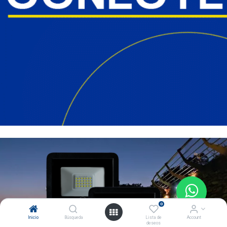
0
Inicio
Búsqueda
Lista de
Account
deseos