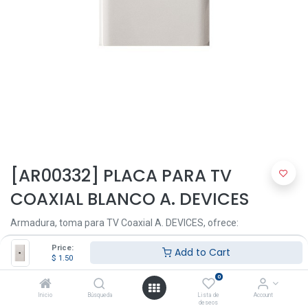
[AR00332] PLACA PARA TV
COAXIAL BLANCO A. DEVICES
Armadura, toma para TV Coaxial A. DEVICES, ofrece:
Color blanco
Price:
Add to Cart
$
1.50
Coaxial RG6
0
Rápida y fácil instalación
Inicio
Búsqueda
Lista de
Account
deseos