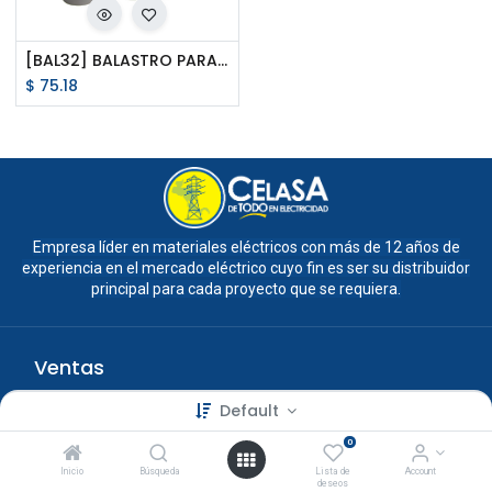
[BAL32] BALASTRO PARA LAMPARA DE METAL HALURO 400W MV ADVANCE
$
75.18
Empresa líder en materiales eléctricos con más de 12 años de
experiencia en el mercado eléctrico cuyo fin es ser su distribuidor
principal para cada proyecto que se requiera.
Ventas
Default
2133-3333
0
Inicio
Búsqueda
Lista de
Account
deseos