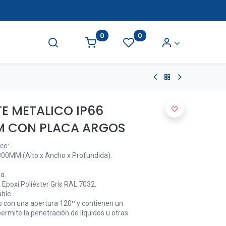
0
0
E METALICO IP66
M CON PLACA ARGOS
ce:
0MM (Alto x Ancho x Profundida).
a.
 Epoxi Poliéster Gris RAL 7032.
ble.
s con una apertura 120º y contienen un
ermite la penetración de líquidos u otras