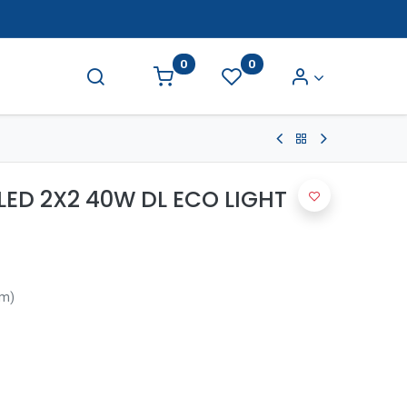
0
0
 LED 2X2 40W DL ECO LIGHT
lm)