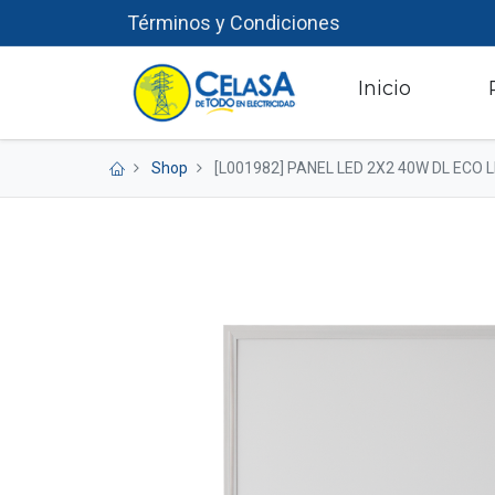
Términos y Condiciones
​
Inicio
Shop
[L001982] PANEL LED 2X2 40W DL ECO 