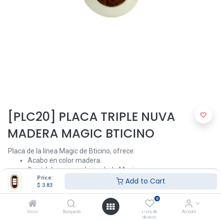
[PLC20] PLACA TRIPLE NUVA
MADERA MAGIC BTICINO
Placa de la línea Magic de Bticino, ofrece:
Acabo en color madera.
3 módulos para colocar dado Magic.
Price:
No incluye dado.
Add to Cart
$
3.83
Recomendada desde ambientes residenciales, comerciales,
entre otros.
0
Inicio
Búsqueda
Lista de
Account
deseos