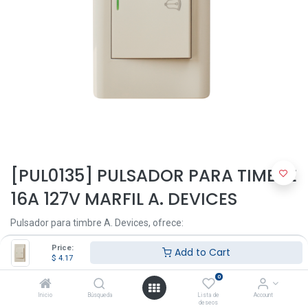
[PUL0135] PULSADOR PARA TIMBRE
16A 127V MARFIL A. DEVICES
Pulsador para timbre A. Devices, ofrece:
1 polo
Price:
Add to Cart
$
4.17
Armado, rápida y fácil instalación
Seguros: no propagadores de llama, Diseños modernos que
0
se adaptan a cualquier ambiente
Inicio
Búsqueda
Lista de
Account
deseos