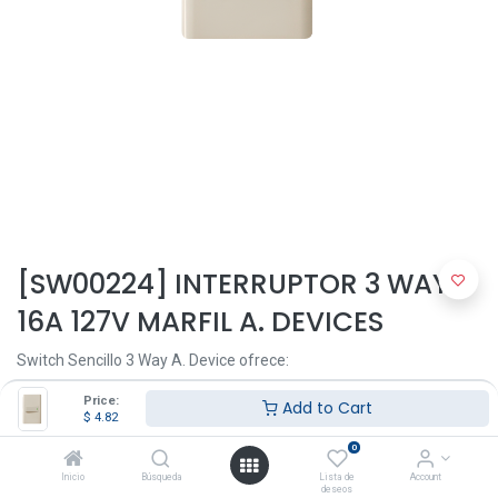
[SW00224] INTERRUPTOR 3 WAY
16A 127V MARFIL A. DEVICES
Switch Sencillo 3 Way A. Device ofrece:
Color Marfil
Price:
Add to Cart
$
4.82
16A 127V
0
1 polo
Inicio
Búsqueda
Lista de
Account
deseos