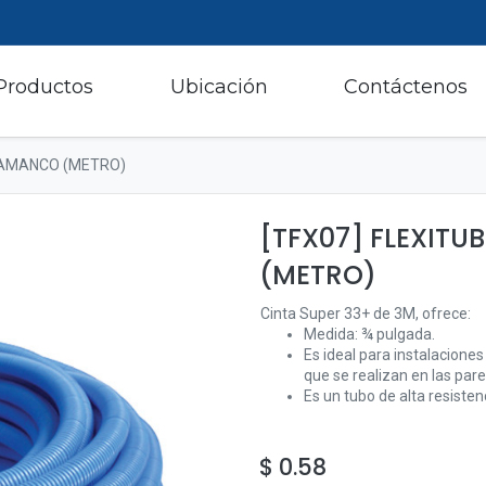
Productos
Ubicación
Contáctenos
L AMANCO (METRO)
[TFX07] FLEXITU
(METRO)
Cinta Super 33+ de 3M, ofrece:
Medida: ¾ pulgada.
Es ideal para instalaciones
que se realizan en las par
Es un tubo de alta resistenc
$
0.58