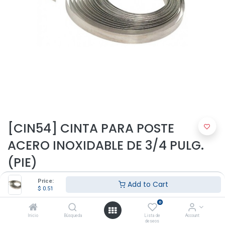
[CIN54] CINTA PARA POSTE
ACERO INOXIDABLE DE 3/4 PULG.
(PIE)
La cinta para poste Band It, ofrece:
Price:
Add to Cart
$
0.51
Medida: 3/4
0
Fabricada en acero inoxidable.
Elimina los costosos desperdicios y la complicada medición,
Inicio
Búsqueda
Lista de
Account
deseos