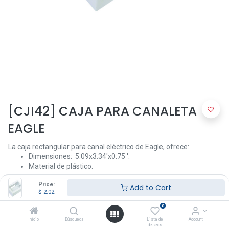
[CJI42] CAJA PARA CANALETA
EAGLE
La caja rectangular para canal eléctrico de Eagle, ofrece:
Dimensiones: 5.09x3.34'x0.75 '.
Material de plástico.
Price:
Add to Cart
$
2.02
$
2.02
0
Inicio
Búsqueda
Lista de
Account
deseos